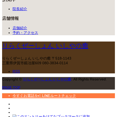
院長紹介
店舗情報
店舗紹介
予約・アクセス
りらくぜーしょん いしやの癒
りらくぜーしょん いしやの癒
〒518-1143
三重県伊賀市鍛冶屋609
080-3834-0114
RSS
Copyright
©
りらくぜーしょん いしやの癒
. All Rights Reserved.
PAGE TOP
今すぐお電話を！
LINE
ルートチェック