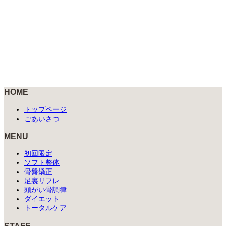
HOME
トップページ
ごあいさつ
MENU
初回限定
ソフト整体
骨盤矯正
足裏リフレ
頭がい骨調律
ダイエット
トータルケア
STAFF