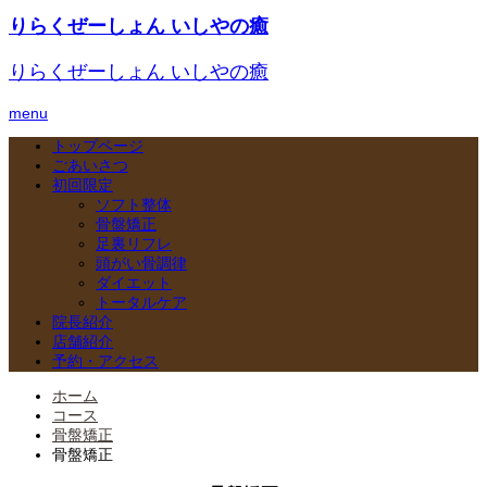
りらくぜーしょん いしやの癒
りらくぜーしょん いしやの癒
menu
トップページ
ごあいさつ
初回限定
ソフト整体
骨盤矯正
足裏リフレ
頭がい骨調律
ダイエット
トータルケア
院長紹介
店舗紹介
予約・アクセス
ホーム
コース
骨盤矯正
骨盤矯正